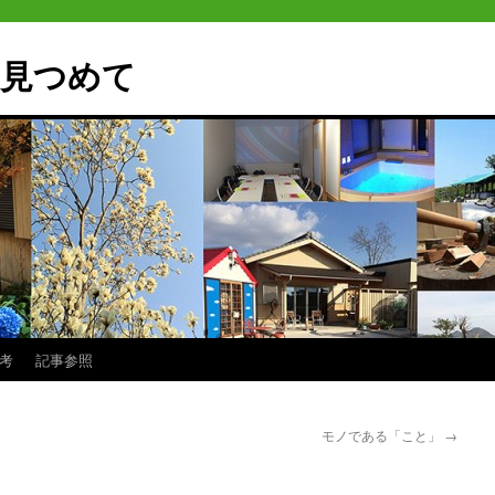
見つめて
思考
記事参照
モノである「こと」
→