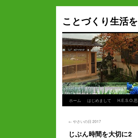
ことづくり生活を
ホーム
はじめまして
H.E.S.O.
コ
ン
←
やさいの日 2017
テ
じぶん時間を大切に2
ン