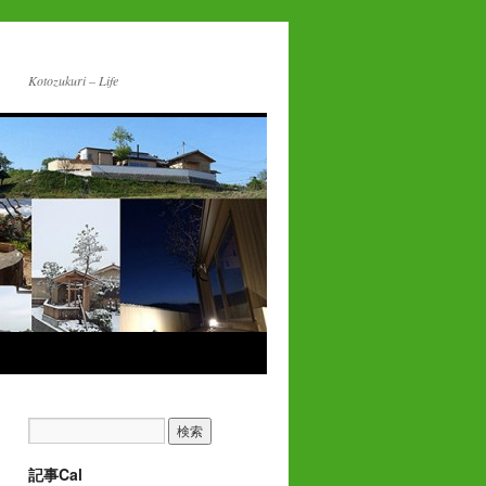
Kotozukuri – Life
記事Cal