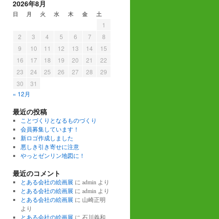
2026年8月
日
月
火
水
木
金
土
1
2
3
4
5
6
7
8
9
10
11
12
13
14
15
16
17
18
19
20
21
22
23
24
25
26
27
28
29
30
31
« 12月
最近の投稿
ことづくりとなるものづくり
会員募集しています！
新ロゴ作成しました
悪しき引き寄せに注意
やっとゼンリン地図に！
最近のコメント
とある会社の絵画展
に
admin
より
とある会社の絵画展
に
admin
より
とある会社の絵画展
に
山崎正明
より
とある会社の絵画展
に
石川義和