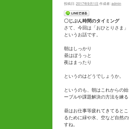
投稿日:
2017年9月1日
作成者:
admin
ツ
へ
〇じぶん時間のタイミング
さて、今回は「おひとりさま」
ス
というお話です。
キ
朝はしっかり
ッ
昼はぼうっと
夜はまったり
プ
というのはどうでしょうか。
というのも、朝はこれからの始
ーブルや課題解決の方法を練る
昼はお仕事等疲れてきてるとこ
るために緑や水、空など自然の
すね。