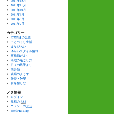
2011年12月
2011年11月
2011年10月
2011年9月
2011年8月
2011年7月
カテゴリー
ICT関連の話題
ことづくり生活
まなびあい
ゆかいスタイル情報
事務局だより
余暇の過ごし方
日々の風景より
未分類
農場のようす
雑談・雑記
食を愉しむ
メタ情報
ログイン
投稿の
RSS
コメントの
RSS
WordPress.org