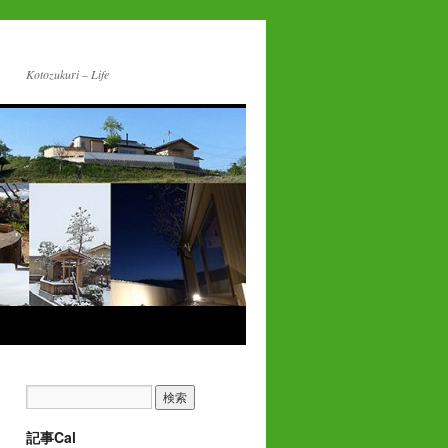
Kotozukuri – Life
記事Cal