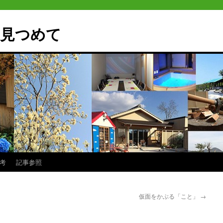
見つめて
思考
記事参照
仮面をかぶる「こと」
→