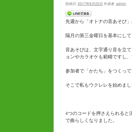
投稿日:
2017年6月22日
作成者:
admin
ツ
へ
先週から「オトナの音あそび」
ス
隔月の第三金曜日を基本にして
キ
音あそびは、文字通り音を立て
ッ
ョンやカラオケも範疇ですし、
プ
参加者で「かたち」をつくって
そこで私もウクレレを始めまし
4つのコードを押さえられると
で曲らしくなりました。