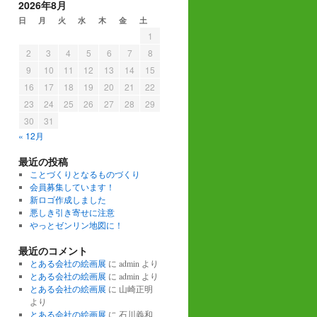
2026年8月
日
月
火
水
木
金
土
1
2
3
4
5
6
7
8
9
10
11
12
13
14
15
16
17
18
19
20
21
22
23
24
25
26
27
28
29
30
31
« 12月
最近の投稿
ことづくりとなるものづくり
会員募集しています！
新ロゴ作成しました
悪しき引き寄せに注意
やっとゼンリン地図に！
最近のコメント
とある会社の絵画展
に
admin
より
とある会社の絵画展
に
admin
より
とある会社の絵画展
に
山崎正明
より
とある会社の絵画展
に
石川義和