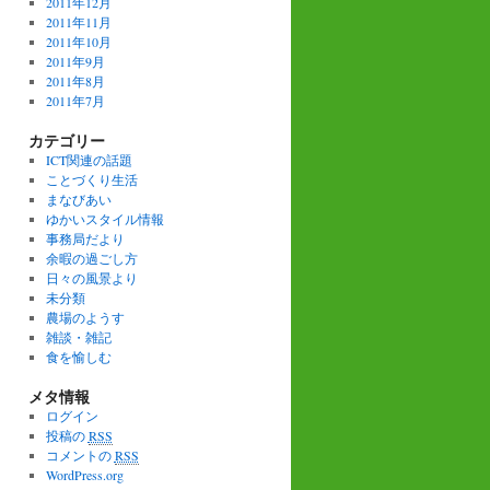
2011年12月
2011年11月
2011年10月
2011年9月
2011年8月
2011年7月
カテゴリー
ICT関連の話題
ことづくり生活
まなびあい
ゆかいスタイル情報
事務局だより
余暇の過ごし方
日々の風景より
未分類
農場のようす
雑談・雑記
食を愉しむ
メタ情報
ログイン
投稿の
RSS
コメントの
RSS
WordPress.org