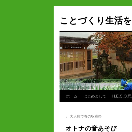
ことづくり生活を
ホーム
はじめまして
H.E.S.O.
コ
ン
←
大人数で春の収穫祭
テ
オトナの音あそび
ン