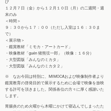
び
１２月７日（金）から１２月１０日（月）の二週間・週
末のみ
＜時間＞
９：３０から１７：００（ただし入室は１６：３０ま
で）
＜展示物＞
・鑑賞教材「ミモカ・アートカード」
・映像教材「guén 猪熊弦一郎」（映像：１６分）
・大型図版「みんなのミカタ」
・大型図版「みんなのミカタ２」
※ なお今回は特別に、MIMOCAおよび映像制作者より
鑑賞教育の啓発目的で展示するために会場で映像を放映
する許可を頂きました。関係各位の方々に厚く感謝いた
します。
胃腸炎のため火曜から木曜にかけて寝込んでしまったた