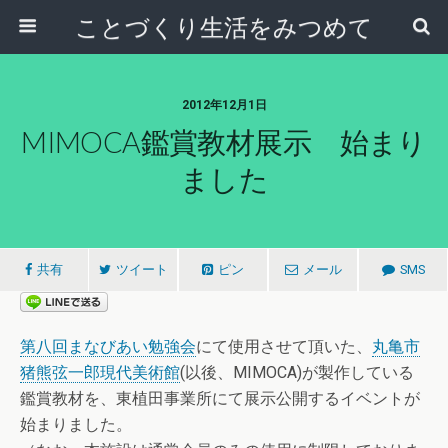
ことづくり生活をみつめて
2012年12月1日
MIMOCA鑑賞教材展示 始まり
ました
共有
ツイート
ピン
メール
SMS
第八回まなびあい勉強会
にて使用させて頂いた、
丸亀市
猪熊弦一郎現代美術館
(以後、MIMOCA)が製作している
鑑賞教材を、東植田事業所にて展示公開するイベントが
始まりました。